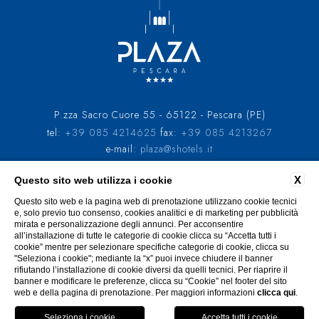
P.zza Sacro Cuore 55 - 65122 - Pescara (PE)
tel:
+39 085 4214625
fax:
+39 085 4213267
e-mail:
plaza@shotels.it
P.Iva: 01358380689
X
Questo sito web utilizza i cookie
DATI SOCIETARI
PRIVACY
COOKIE POLICY
Questo sito web e la pagina web di prenotazione utilizzano cookie tecnici
CODICI GDS
CONTRIBUTI PUBBLICI
ACCESSIBILITÀ
e, solo previo tuo consenso, cookies analitici e di marketing per pubblicità
mirata e personalizzazione degli annunci. Per acconsentire
all’installazione di tutte le categorie di cookie clicca su “Accetta tutti i
cookie” mentre per selezionare specifiche categorie di cookie, clicca su
"Seleziona i cookie"; mediante la “x” puoi invece chiudere il banner
rifiutando l’installazione di cookie diversi da quelli tecnici. Per riaprire il
banner e modificare le preferenze, clicca su “Cookie” nel footer del sito
WEBSITE BY BLASTNESS
web e della pagina di prenotazione. Per maggiori informazioni
clicca qui
.