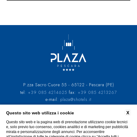
P.zza Sacro Cuore 55 - 65122 - Pescara (PE)
tel:
+39 085 4214625
fax:
+39 085 4213267
e-mail:
plaza@shotels.it
P.Iva: 01358380689
X
Questo sito web utilizza i cookie
DATI SOCIETARI
PRIVACY
COOKIE POLICY
Questo sito web e la pagina web di prenotazione utilizzano cookie tecnici
CODICI GDS
CONTRIBUTI PUBBLICI
ACCESSIBILITÀ
e, solo previo tuo consenso, cookies analitici e di marketing per pubblicità
mirata e personalizzazione degli annunci. Per acconsentire
all’installazione di tutte le categorie di cookie clicca su “Accetta tutti i