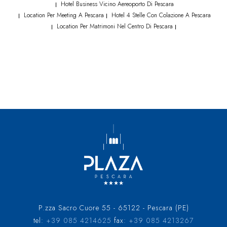
Hotel Business Vicino Aereoporto Di Pescara
|
Location Per Meeting A Pescara
Hotel 4 Stelle Con Colazione A Pescara
|
|
Location Per Matrimoni Nel Centro Di Pescara
|
|
P.zza Sacro Cuore 55 - 65122 - Pescara (PE)
tel:
+39 085 4214625
fax:
+39 085 4213267